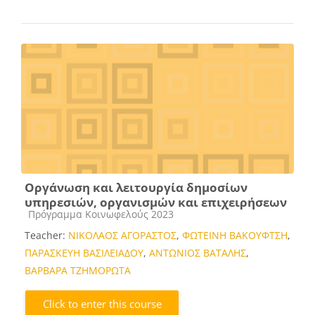
Οργάνωση και λειτουργία δημοσίων
υπηρεσιών, οργανισμών και επιχειρήσεων
Course category
Πρόγραμμα Κοινωφελούς 2023
Teacher:
ΝΙΚΟΛΑΟΣ ΑΓΟΡΑΣΤΟΣ
,
ΦΩΤΕΙΝΗ ΒΑΚΟΥΦΤΣΗ
,
ΠΑΡΑΣΚΕΥΗ ΒΑΣΙΛΕΙΑΔΟΥ
,
ΑΝΤΩΝΙΟΣ ΒΑΤΑΛΗΣ
,
ΒΑΡΒΑΡΑ ΤΖΗΜΟΡΩΤΑ
Click to enter this course