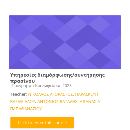
Υπηρεσίες διαμόρφωσης/συντήρησης
πρασίνου
Course category
Πρόγραμμα Κοινωφελούς 2023
Teacher:
ΝΙΚΟΛΑΟΣ ΑΓΟΡΑΣΤΟΣ
,
ΠΑΡΑΣΚΕΥΗ
ΒΑΣΙΛΕΙΑΔΟΥ
,
ΑΝΤΩΝΙΟΣ ΒΑΤΑΛΗΣ
,
ΑΘΑΝΑΣΙΑ
ΠΑΠΑΘΑΝΑΣΙΟΥ
Click to enter this course