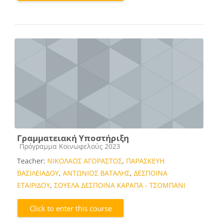
Γραμματειακή Υποστήριξη
Course category
Πρόγραμμα Κοινωφελούς 2023
Teacher:
ΝΙΚΟΛΑΟΣ ΑΓΟΡΑΣΤΟΣ
,
ΠΑΡΑΣΚΕΥΗ
ΒΑΣΙΛΕΙΑΔΟΥ
,
ΑΝΤΩΝΙΟΣ ΒΑΤΑΛΗΣ
,
ΔΕΣΠΟΙΝΑ
ΕΤΑΙΡΙΔΟΥ
,
ΣΟΥΕΛΑ ΔΕΣΠΟΙΝΑ ΚΑΡΑΠΑ - ΤΣΟΜΠΑΝΙ
Click to enter this course