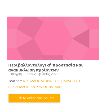
Περιβαλλοντολογική προστασία και
ανακύκλωση προϊόντων
Course category
Πρόγραμμα Κοινωφελούς 2023
Teacher:
ΝΙΚΟΛΑΟΣ ΑΓΟΡΑΣΤΟΣ
,
ΠΑΡΑΣΚΕΥΗ
ΒΑΣΙΛΕΙΑΔΟΥ
,
ΑΝΤΩΝΙΟΣ ΒΑΤΑΛΗΣ
Click to enter this course