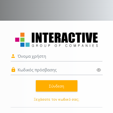
Μετάβαση στο κεντρικό περιεχόμενο
Σύνδεση στο ΚΔ
Μετάβαση για να δημιουργήσετε
Όνομα χρήστη
Κωδικός πρόσβασης
Σύνδεση
Ξεχάσατε τον κωδικό σας;