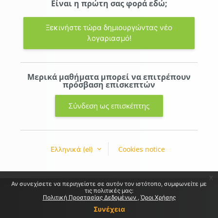
Είναι η πρώτη σας φορά εδώ;
Ξεκινήστε τώρα δημιουργώντας νέο
λογαριασμό!
Μερικά μαθήματα μπορεί να επιτρέπουν
πρόσβαση επισκεπτών
Σύνδεση ως επισκέπτης
Cookies notice
Ελληνικά ‎(el)‎
x
Αν συνεχίσετε να περιηγείστε σε αυτόν τον ιστότοπο, συμφωνείτε με
τις πολιτικές μας:
Πολιτική Προστασίας Δεδομένων
Όροι Χρήσης
Συνέχεια