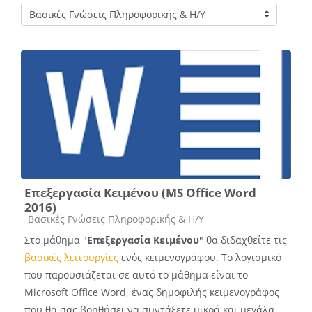
Course categories
Επεξεργασία Κειμένου (MS Office Word
2016)
Course category
Βασικές Γνώσεις Πληροφορικής & Η/Υ
Στο μάθημα "
Επεξεργασία Κειμένου
" θα διδαχθείτε τις
βασικές λειτουργίες
ενός κειμενογράφου. Το λογισμικό
που παρουσιάζεται σε αυτό το μάθημα είναι το
Microsoft Office Word, ένας δημοφιλής κειμενογράφος
που θα σας βοηθήσει να συντάξετε μικρά και μεγάλα