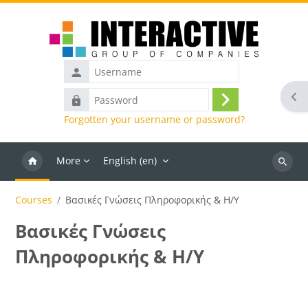
Skip to main content
Username
Ope
Password
Log
Forgotten your username or password?
in
More
English ‎(en)‎
Search
courses
Courses
Βασικές Γνώσεις Πληροφορικής & Η/Υ
Βασικές Γνώσεις
Πληροφορικής & Η/Υ