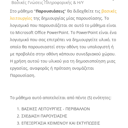
Course category
Βασικές Γνώσεις Πληροφορικής & Η/Υ
Στο μάθημα "
Παρουσιάσεις
" θα διδαχθείτε τις
βασικές
λειτουργίες
της δημιουργίας μίας παρουσίασης. Το
λογισμικό που παρουσιάζεται σε αυτό το μάθημα είναι
το Microsoft Office PowerPoint. Το PowerPoint είναι ένα
λογισμικό που σας επιτρέπει να δημιουργείτε υλικό, το
οποίο θα παρουσιαστεί στην οθόνη του υπολογιστή ή
με προβολέα στην οθόνη κάποιου συνεδριακού χώρου.
Η χρήση αυτού του υλικού για τη δημοσιοποίηση μιας
εργασίας, αναφοράς ή πρόταση ονομάζεται
Παρουσίαση.
Το μάθημα αυτό αποτελείται από πέντε (5) ενότητες:
ΒΑΣΙΚΕΣ ΛΕΙΤΟΥΡΓΙΕΣ - ΠΕΡΙΒΑΛΛΟΝ
ΣΧΕΔΙΑΣΗ ΠΑΡΟΥΣΙΑΣΗΣ
ΕΠΕΞΕΡΓΑΣΙΑ ΚΕΙΜΕΝΟΥ ΚΑΙ ΕΚΤΥΠΩΣΕΙΣ