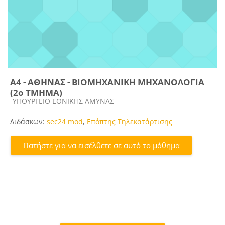
A4 - ΑΘΗΝΑΣ - ΒΙΟΜΗΧΑΝΙΚΗ ΜΗΧΑΝΟΛΟΓΙΑ
(2ο ΤΜΗΜΑ)
Κατηγορία μαθήματος
ΥΠΟΥΡΓΕΙΟ ΕΘΝΙΚΗΣ ΑΜΥΝΑΣ
Διδάσκων:
sec24 mod
,
Επόπτης Τηλεκατάρτισης
Πατήστε για να εισέλθετε σε αυτό το μάθημα