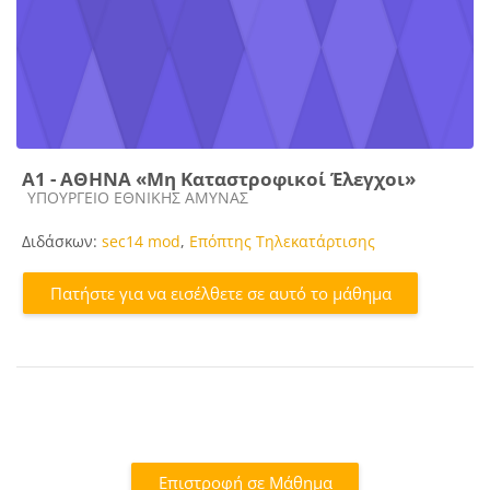
Α1 - ΑΘΗΝΑ «Μη Καταστροφικοί Έλεγχοι»
Κατηγορία μαθήματος
ΥΠΟΥΡΓΕΙΟ ΕΘΝΙΚΗΣ ΑΜΥΝΑΣ
Διδάσκων:
sec14 mod
,
Επόπτης Τηλεκατάρτισης
Πατήστε για να εισέλθετε σε αυτό το μάθημα
Επιστροφή σε Μάθημα